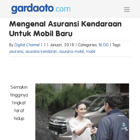
Skip
to
content
Mengenal Asuransi Kendaraan
Untuk Mobil Baru
By
Digital Channel
|
11 Januari, 2018
|
Categories:
BLOG
|
Tags:
asuransi
,
asuransi kendaran
,
asuransi mobil
,
mobil
Semakin
tingginya
tingkat
taraf
hidup