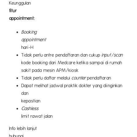
Keunggulan
fitur 
appointment:
Booking
appointment
bi
hari-H
Tidak perlu antre pendaftaran dan cukup
input/scan
kode booking dari Medcare ketika sampai di rumah
sakit pada mesin APM/kiosk
Tidak perlu daftar melalui
counter
pendaftaran
Dapat melihat jadwal praktik dokter yang diinginkan
dan
kepast
Cashless
den
limit rawat jalan
Info lebih lanjut
hubungi