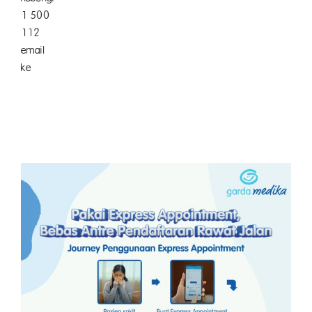
1 500
112 at
email
k