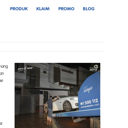
PRODUK
KLAIM
PROMO
BLOG
enang
aan
ne
ar