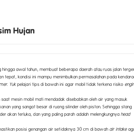
sim Hujan
g hingga awal tahun, membuat beberapa daerah atau ruas jalan terg
engan tepat, kondisi ini mampu menimbulkan permasalahan pada kendar
mer. Yuk
pelajari tips di bawah ini agar mobil tidak terkena risiko
engi
 saat mesin mobil mati mendadak disebabkan oleh air yang masuk
nan yang sangat besar di ruang silinder oleh piston. Sehingga stang
inder akan terluka, dan yang paling parah adalah melengkungnya
head
astikan posisi genangan air setidaknya 30 cm di bawah
air intake
ag