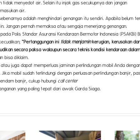
 tidak menyedot air. Selain itu injak gas secukupnya dan jangan
emasukan air.
 sebenarnya adalah menghindari genangan itu sendiri. Apabila belum ter
 lain. Jangan pernah memaksa atau sengaja menerjang genangan.
pada Polis Standar Asuransi Kendaraan Bermotor Indonesia (PSAKBI) B
kecualikan;
“Pertanggungan ini
tidak menjamin
kerugian, kerusakan da
dikan secara paksa walaupun secara teknis kondisi kendaraan dalam k
n bisa diklaim.
alui atau juga dapat memperluas jaminan perlindungan mobil Anda denga
Jika mobil sudah terlindungi dengan perluasan perlindungan banjir, pa
rendam banjir, cukup hubungi
call center
24
nganan yang paling tepat dari awak Garda Siaga.