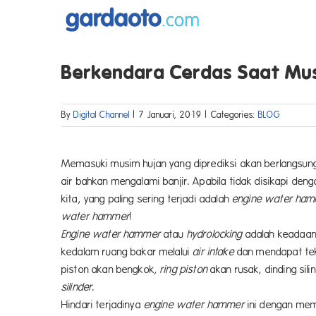
Skip
to
content
Berkendara Cerdas Saat Mu
By
Digital Channel
|
7 Januari, 2019
|
Categories:
BLOG
Memasuki musim hujan yang diprediksi akan berlangsun
air bahkan mengalami banjir. Apabila tidak disikapi d
kita, yang paling sering terjadi adalah
engine water ham
water hammer
!
Engine
water hammer
atau
hydrolocking
adalah keadaan
kedalam ruang bakar melalui
air intake
dan mendapat teka
piston akan bengkok
, ring piston
akan rusak, dinding sil
silinder
.
Hindari terjadinya
engine water hammer
ini dengan mem