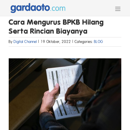
Skip
to
content
Cara Mengurus BPKB Hilang
Serta Rincian Biayanya
By
Digital Channel
|
19 Oktober, 2022
|
Categories:
BLOG