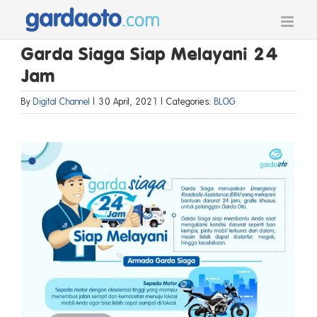
Skip
to
content
Garda Siaga Siap Melayani 24
Jam
By
Digital Channel
|
30 April, 2021
|
Categories:
BLOG