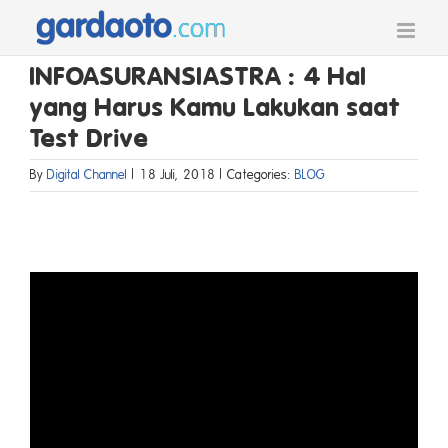
Skip
to
content
INFOASURANSIASTRA : 4 Hal
yang Harus Kamu Lakukan saat
Test Drive
By
Digital Channel
|
18 Juli, 2018
|
Categories:
BLOG