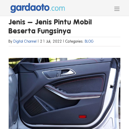
Skip
to
content
Jenis – Jenis Pintu Mobil
Beserta Fungsinya
By
Digital Channel
|
21 Juli, 2022
|
Categories:
BLOG