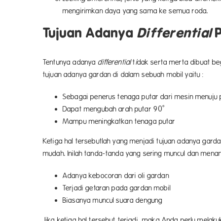
mengirimkan daya yang sama ke semua roda.
Tujuan Adanya
Differential
P
Tentunya adanya
differential
t
i
dak serta merta dibuat beg
tujuan adanya gardan di dalam sebuah mobil yaitu :
Sebagai penerus tenaga putar dari mesin menuju
Dapat mengubah arah putar 90˚
Mampu meningkatkan tenaga putar
Ketiga hal tersebutlah yang menjadi tujuan adanya gard
mudah. Inilah tanda-tanda yang sering muncul dan mena
Adanya kebocoran dari oli gardan
Terjadi getaran pada gardan mobil
Biasanya muncul suara dengung
Jika ketiga hal tersebut terjadi, maka Anda perlu mel