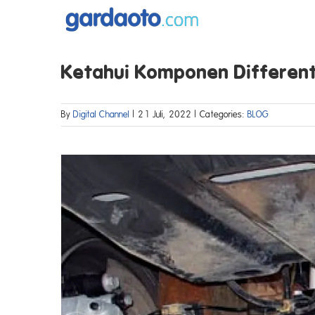
Skip
to
content
Ketahui Komponen Different
By
Digital Channel
|
21 Juli, 2022
|
Categories:
BLOG