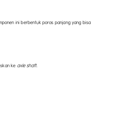
4
mponen ini berbentuk poros panjang yang bisa
5
uskan ke
axle shaft
.
6
7