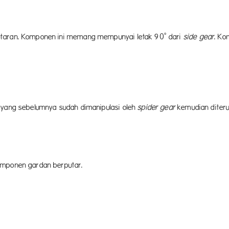
utaran. Komponen ini memang mempunyai letak 90˚ dari
side gear
. Ko
 yang sebelumnya sudah dimanipulasi oleh
spider gear
kemudian diter
omponen gardan berputar.