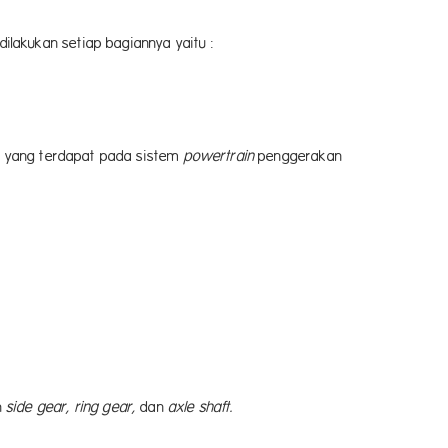
ilakukan setiap bagiannya yaitu :
1
ir yang terdapat pada sistem
powertrain
penggerakan
2
3
h
side gear, ring gear,
dan
axle shaft.