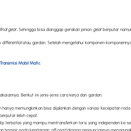
final
gear
. Sehingga bisa dianggap gerakan pinion
gear
berputar namu
n
differential
atau gardan. Setelah mengetahui komponen-komponennya,
ransmisi Mobil Matic
iannya. Berikut ini jenis-jenis cara kerja dari gardan.
lah hanya memungkinkan bisa dijalankan dengan variasi kecepatan roda 
berputar lebih cepat.
n slip terbatas yang mampu mentransferkan torsi yang independen ke s
ukan hampir pada kendaraan
off-road
dimana pengunciannya menggunakan