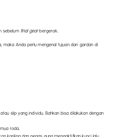
8
n sebelum
final gear
bergerak.
 maka Anda perlu mengenal tujuan dari gardan di
atau slip yang individu. Bahkan bisa dilakukan dengan
emua roda.
 kopling dan pegas guna mengaktifkan kunci lalu