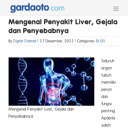
Skip
to
content
Mengenal Penyakit Liver, Gejala
dan Penyebabnya
By
Digital Channel
|
27 Desember, 2022
|
Categories:
BLOG
Seluruh
organ
tubuh
memiliki
peran
dan
fungsi
Mengenal Penyakit Liver, Gejala dan
penting.
Penyebabnya
Apabila
salah