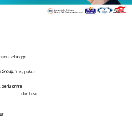
kauan sehingga
a Group
. Yuk, pakai
k perlu antre
sa
ur E