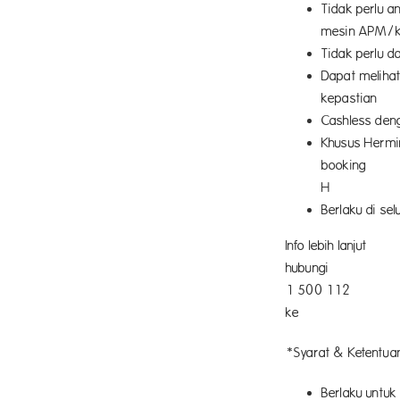
Tidak perlu a
mesin APM/k
Tidak perlu d
Dapat melihat
k
Cashless deng
Khusus Hermi
b
H
Berlaku di se
Info lebih lanjut
hu
1 50
*Syarat & Ketentuan
Berlaku untu