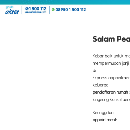
Salam Pea
Kabar baik untuk m
mempermudah janji
Express appointmen
k
pendaftaran rumah 
langsung konsultasi
Keunggulan
appointment: