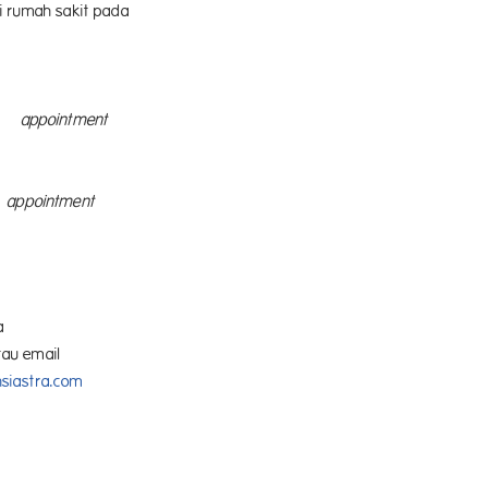
i rumah sakit pada
n
appointment
g
appointment
ha
arda Aks
il
siastra.com