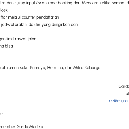
ntre dan cukup input/scan kode booking dari Medcare ketika sampai d
iosk
aftar melalui counter pendaftaran
 jadwal praktik dokter yang diinginkan dan
epastia
an limit rawat jalan
na bisa
ookin
luruh rumah sakit Primaya, Hermina, dan Mitra Keluarga
bungi G
0 112 atau ema
ke
cs@asuran
 :
k member Garda Medika