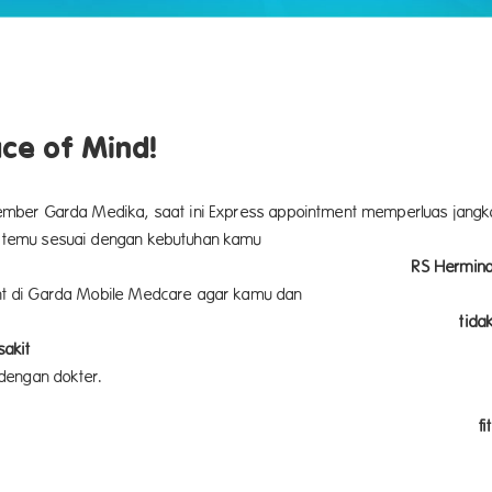
ce of Mind!
ember Garda Medika, saat ini Express appointment memperluas jang
 temu sesuai dengan kebutuhan kamu
di
RS Hermin
t di Garda Mobile Medcare agar kamu dan
eluarga
tida
sakit
dan bi
 dengan dokter.
fit