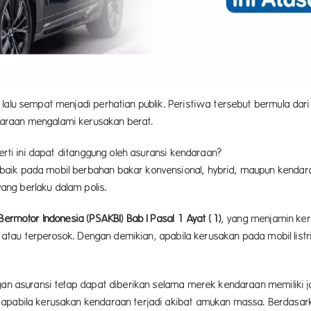
lalu sempat menjadi perhatian publik. Peristiwa tersebut bermula dar
araan mengalami kerusakan berat.
perti ini dapat ditanggung oleh asuransi kendaraan?
k pada mobil berbahan bakar konvensional, hybrid, maupun kendaraan l
ng berlaku dalam polis.
Bermotor Indonesia (PSAKBI) Bab I Pasal 1 Ayat (1)
, yang menjamin ke
r, atau terperosok. Dengan demikian, apabila kerusakan pada mobil list
ngan asuransi tetap dapat diberikan selama merek kendaraan memiliki 
a apabila kerusakan kendaraan terjadi akibat amukan massa. Berdasa