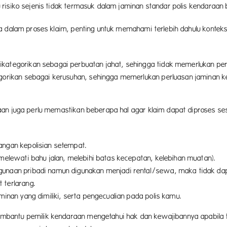
risiko sejenis tidak termasuk dalam jaminan standar polis kendaraan 
ya dalam proses klaim, penting untuk memahami terlebih dahulu konte
ikategorikan sebagai perbuatan jahat, sehingga tidak memerlukan per
egorikan sebagai kerusuhan, sehingga memerlukan perluasan jaminan 
an juga perlu memastikan beberapa hal agar klaim dapat diproses sesu
angan kepolisian setempat.
 melewati bahu jalan, melebihi batas kecepatan, kelebihan muatan).
unaan pribadi namun digunakan menjadi rental/sewa, maka tidak dapat
 terlarang.
minan yang dimiliki, serta pengecualian pada polis kamu.
ntu pemilik kendaraan mengetahui hak dan kewajibannya apabila terja