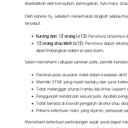
disebabkan oleh kerusuhan, pemogokan, huru-hara, atau 
Oleh karena itu, sebelum menentukan langkah selanjutn
tersebut.
Kurang dari 12 orang (<12)
: Peristiwa umumnya d
12 orang atau lebih (≥12)
: Peristiwa dapat dikat
dipertimbangkan dalam proses klaim.
Selain memahami cakupan jaminan polis, pemilik kendara
Pastikan polis asuransi mobil dalam keadaan aktif.
Memiliki STNK yang masih berlaku dan surat keter
Tidak melanggar aturan/rambu lalu lintas (seperti
Penggunaan kendaraan sesuai polis. Apabila pengg
Tidak berada di bawah pengaruh alcohol atau obat
Pahami ketentuan risiko yang dijamin, perluasan ja
Memahami ketentuan perlindungan sejak awal dapat memba