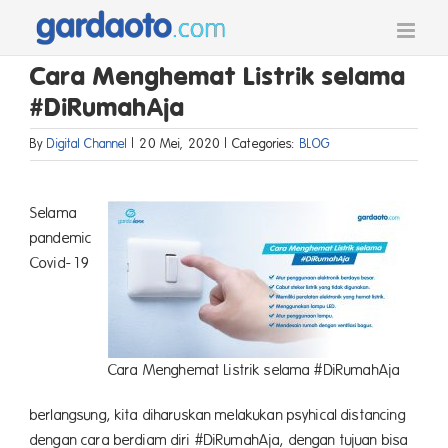
Skip
to
content
Cara Menghemat Listrik selama
#DiRumahAja
By
Digital Channel
|
20 Mei, 2020
|
Categories:
BLOG
Selama
pandemic
Covid-19
Cara Menghemat Listrik selama #DiRumahAja
berlangsung, kita diharuskan melakukan psyhical distancing
dengan cara berdiam diri #DiRumahAja, dengan tujuan bisa