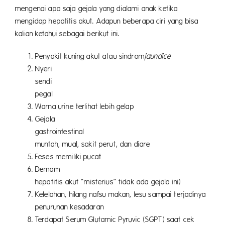
mengenai apa saja gejala yang dialami anak ketika
mengidap hepatitis akut. Adapun beberapa ciri yang bisa
kalian ketahui sebagai berikut ini.
Penyakit kuning akut atau sindrom
jaundice
Nyeri
sendi at
pegal
Warna urine terlihat lebih gelap
Gejala
gastrointesti
muntah, mual, sakit perut, dan diare
Feses memiliki pucat
Demam (
hepatitis akut “misterius” tidak ada gejala ini)
Kelelahan, hilang nafsu makan, lesu sampai terjadinya
penurunan kesadaran
Terdapat Serum Glutamic Pyruvic (SGPT) saat cek