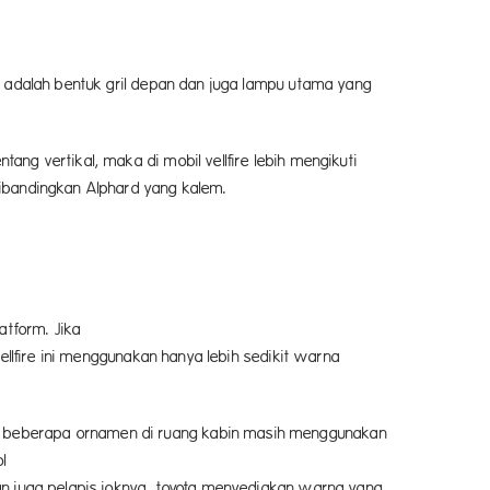
an adalah bentuk gril depan dan juga lampu utama yang
ang vertikal, maka di mobil vellfire lebih mengikuti
 dibandingkan Alphard yang kalem.
atform. Jika
an hanya lebih sedikit warna
rd, beberapa ornamen di ruang kabin masih menggunakan
ol
 toyota menyediakan warna yang