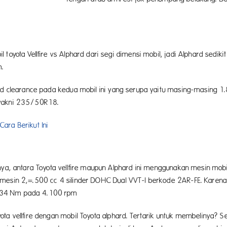
yota Vellfire vs Alphard dari segi dimensi mobil, jadi Alphard sedikit l
m.
und clearance pada kedua mobil ini yang serupa yaitu masing-masing 
 yakni 235/50R18.
ara Berikut Ini
enya, antara Toyota vellfire maupun Alphard ini menggunakan mesin m
esin 2,=.500 cc 4 silinder DOHC Dual VVT-I berkode 2AR-FE. Karena it
 234 Nm pada 4.100 rpm
a vellfire dengan mobil Toyota alphard. Tertarik untuk membelinya? Se