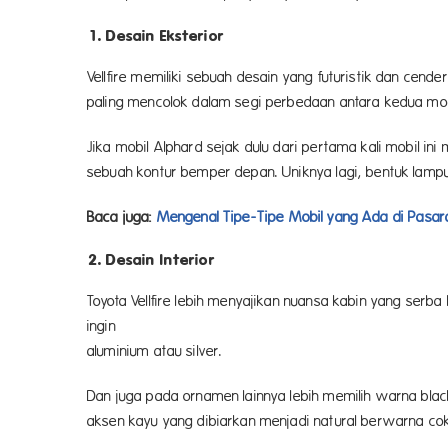
1. Desain Eksterior
Vellfire memiliki sebuah desain yang futuristik dan cend
paling mencolok dalam segi perbedaan antara kedua mobi
Jika mobil Alphard sejak dulu dari pertama kali mobil in
sebuah kontur bemper depan. Uniknya lagi, bentuk lampu 
Baca juga:
Mengenal Tipe-Tipe Mobil yang Ada di Pasar
2. Desain Interior
Toyota Vellfire lebih menyajikan nuansa kabin yang serb
ingin yang memberikan variasi w
aluminium atau silver.
Dan juga pada ornamen lainnya lebih memilih warna bla
aksen kayu yang dibiarkan menjadi natural berwarna cok
tengah atau armrest jok penump