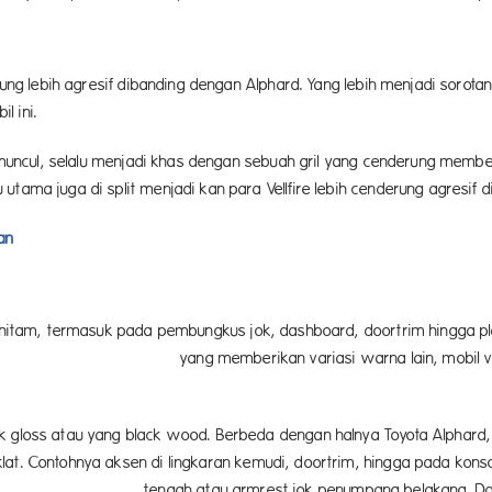
erung lebih agresif dibanding dengan Alphard. Yang lebih menjadi sorot
l ini.
i muncul, selalu menjadi khas dengan sebuah gril yang cenderung membent
utama juga di split menjadi kan para Vellfire lebih cenderung agresif
an
a hitam, termasuk pada pembungkus jok, dashboard, doortrim hingga pl
arna lain, mobil vellfire ini menggunak
ck gloss atau yang black wood. Berbeda dengan halnya Toyota Alpha
lat. Contohnya aksen di lingkaran kemudi, doortrim, hingga pada kons
ang belakang. Dan juga pelapis joknya,