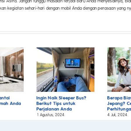
si Astra. Jangan tunggu masalah terjadi baru Anda menyesalinya, bi
ukan kegiatan sehari-hari dengan mobil Anda dengan perasaan yang
antai
Ingin Naik Sleeper Bus?
Berapa Bia
umah Anda
Berikut Tips untuk
Jepang? C
Perjalanan Anda
Perhitunga
1 Agustus, 2024
4 Juli, 2024