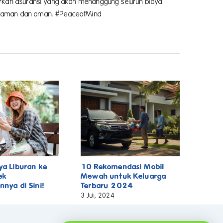
arkan asuransi yang akan menanggung seluruh biaya
 nyaman dan aman. #PeaceofMind
ya Liburan ke
10 Rekomendasi Mobil
ek
Mewah untuk Keluarga
nnya di Sini!
Terbaru 2024
3 Juli, 2024