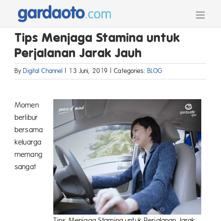
Skip
to
content
Tips Menjaga Stamina untuk
Perjalanan Jarak Jauh
By
Digital Channel
|
13 Juni, 2019
|
Categories:
BLOG
Momen
berlibur
bersama
keluarga
memang
sangat
Tips Menjaga Stamina untuk Perjalanan Jarak