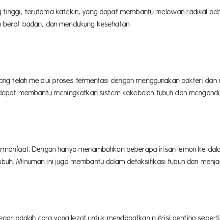
 tinggi, terutama katekin, yang dapat membantu melawan radikal bebas
 berat badan, dan mendukung kesehatan
ng.
ng telah melalui proses fermentasi dengan menggunakan bakteri dan 
dapat membantu meningkatkan sistem kekebalan tubuh dan mengandung
n sel.
rmanfaat. Dengan hanya menambahkan beberapa irisan lemon ke dala
 tubuh. Minuman ini juga membantu dalam detoksifikasi tubuh dan menj
h.
ar adalah cara yang lezat untuk mendapatkan nutrisi penting seperti 