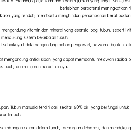
 tidak mengandung gula tambahan dalam jumlah yang tinggi. Konsumsi
meningkatkan risiko diabetes, obesitas,
ki kalori yang rendah, membantu menghindari penambahan berat badan
nkan.
mengandung vitamin dan mineral yang esensial bagi tubuh, seperti vitam
tubuh yang optimal dan mendukung s
t sebaiknya tidak mengandung bahan pengawet, pewarna buatan, atau
atan.
at mengandung antioksidan, yang dapat membantu melawan radikal b
ukan dalam teh hijau, jus buah, dan 
pan. Tubuh manusia terdiri dari sekitar 60% air, yang berfungsi untuk
nsportasi nutrisi, dan pengeluara
eimbangan cairan dalam tubuh, mencegah dehidrasi, dan mendukung f