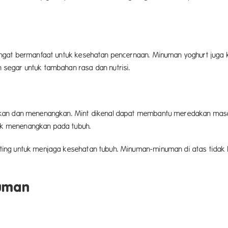
in.
ngat bermanfaat untuk kesehatan pencernaan. Minuman yoghurt juga k
enambahkan buah-buahan segar untuk t
kan dan menenangkan. Mint dikenal dapat membantu meredakan masala
stres dan memberikan efek menena
ting untuk menjaga kesehatan tubuh. Minuman-minuman di atas tidak 
 signifikan.
uman