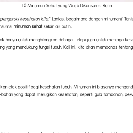
10 Minuman Sehat yang Wajib Dikonsumsi Rutin
engaruhi kesehatan kita
.” Lantas, bagaimana dengan minuman? Tent
onsumsi
minuman sehat
selain a
dak hanya untuk menghilangkan dahaga, tetapi juga untuk menjaga kese
nting yang mendukung fungsi tubuh. Kali ini, kita akan membahas tent
ikonsumsi secara rutin.
efek positif bagi kesehatan tubuh. Minuman ini biasanya mengandung 
n-bahan yang dapat merugikan kesehatan, seperti gula tambahan, pe
wet.
ia Minuma