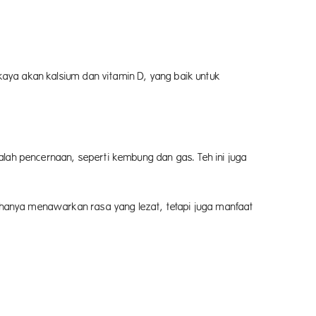
aya akan kalsium dan vitamin D, yang baik untuk
ambahan rasa dan nutrisi.
h pencernaan, seperti kembung dan gas. Teh ini juga
ngkan pada tubuh.
hanya menawarkan rasa yang lezat, tetapi juga manfaat