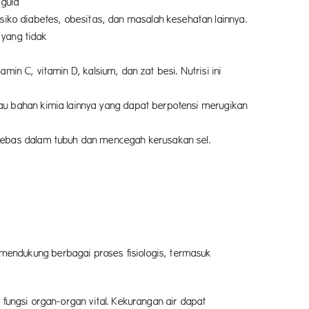
 gula
 dan masalah kesehatan lainnya.
 yang tidak
in C, vitamin D, kalsium, dan zat besi. Nutrisi ini
istem kekebalan tubuh.
 bahan kimia lainnya yang dapat berpotensi merugikan
ebas dalam tubuh dan mencegah kerusakan sel.
minuman herbal lainnya.
 mendukung berbagai proses fisiologis, termasuk
n limbah.
ungsi organ-organ vital. Kekurangan air dapat