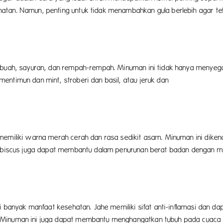
atan. Namun, penting untuk tidak menambahkan gula berlebih agar te
t.
i buah, sayuran, dan rempah-rempah. Minuman ini tidak hanya menyeg
entimun dan mint, stroberi dan basil, atau jeruk dan
n.
 memiliki warna merah cerah dan rasa sedikit asam. Minuman ini dik
 hibiscus juga dapat membantu dalam penurunan berat badan dengan 
isme.
iki banyak manfaat kesehatan. Jahe memiliki sifat anti-inflamasi da
. Minuman ini juga dapat membantu menghangatkan tubuh pada cuaca