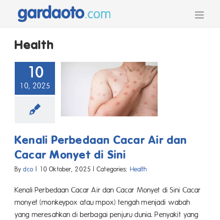
Skip
to
content
Health
10
10, 2025
Kenali Perbedaan Cacar Air dan
Cacar Monyet di Sini
By
dco
|
10 Oktober, 2025
|
Categories:
Health
Kenali Perbedaan Cacar Air dan Cacar Monyet di Sini Cacar
monyet (monkeypox atau mpox) tengah menjadi wabah
yang meresahkan di berbagai penjuru dunia. Penyakit yang