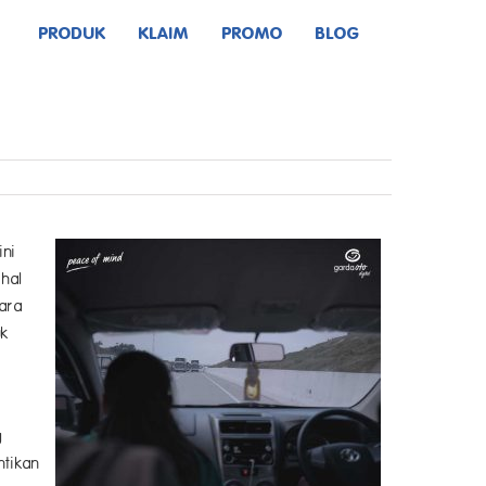
PRODUK
KLAIM
PROMO
BLOG
ini
hal
dara
uk
g
ntikan