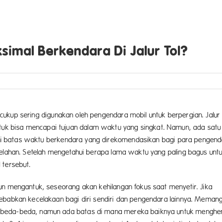
imal Berkendara Di Jalur Tol?
an cukup sering digunakan oleh pengendara mobil untuk berpergian. Jalur 
k bisa mencapai tujuan dalam waktu yang singkat. Namun, ada satu 
yakni batas waktu berkendara yang direkomendasikan bagi para pengen
lelahan. Setelah mengetahui berapa lama waktu yang paling bagus unt
 tersebut.
un mengantuk, seseorang akan kehilangan fokus saat menyetir. Jika
yebabkan kecelakaan bagi diri sendiri dan pengendara lainnya. Meman
rbeda-beda, namun ada batas di mana mereka baiknya untuk menghe