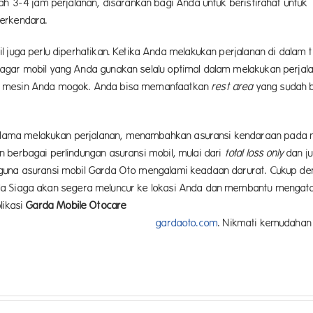
ah 3-4 jam perjalanan, disarankan bagi Anda untuk beristirahat untuk
berkendara.
 juga perlu diperhatikan. Ketika Anda melakukan perjalanan di dalam t
agar mobil yang Anda gunakan selalu optimal dalam melakukan perjala
n mesin Anda mogok. Anda bisa memanfaatkan
rest area
yang sudah b
ama melakukan perjalanan, menambahkan asuransi kendaraan pada mo
 berbagai perlindungan asuransi mobil, mulai dari
total loss only
dan j
guna asuransi mobil Garda Oto mengalami keadaan darurat. Cukup den
 Siaga akan segera meluncur ke lokasi Anda dan membantu mengatas
likasi
Garda Mobile Otocare
di ponse
 laman
gardaoto.com
. Nikmati kemudahan 