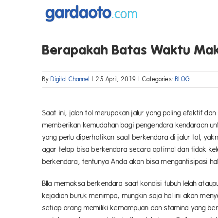
Skip
to
content
Berapakah Batas Waktu Maks
By
Digital Channel
|
25 April, 2019
|
Categories:
BLOG
Saat ini, jalan tol merupakan jalur yang paling efektif d
memberikan kemudahan bagi pengendara kendaraan untu
yang perlu diperhatikan saat berkendara di jalur tol, 
agar tetap bisa berkendara secara optimal dan tidak ke
berkendara, tentunya Anda akan bisa mengantisipasi hal
BIla memaksa berkendara saat kondisi tubuh lelah ataup
kejadian buruk menimpa, mungkin saja hal ini akan men
setiap orang memiliki kemampuan dan stamina yang be