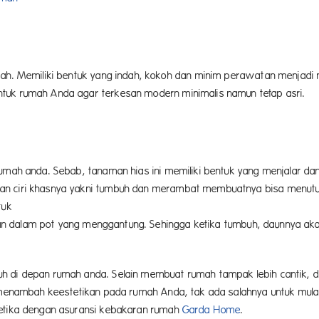
mah. Memiliki bentuk yang indah, kokoh dan minim perawatan menjadi n
tuk rumah Anda agar terkesan modern minimalis namun tetap asri.
rumah anda. Sebab, tanaman hias ini memiliki bentuk yang menjalar d
an ciri khasnya yakni tumbuh dan merambat membuatnya bisa menutu
juga sering digunakan untuk menutupi gu
yakan dalam pot yang menggantung. Sehingga ketika tumbuh, daunnya ak
h di depan rumah anda. Selain membuat rumah tampak lebih cantik, d
in menambah keestetikan pada rumah Anda, tak ada salahnya untuk m
tetika dengan asuransi kebakaran rumah
Garda Home
.