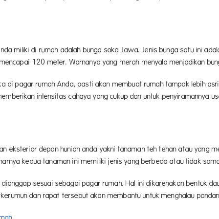
a miliki di rumah adalah bunga soka Jawa. Jenis bunga satu ini ad
gga mencapai 120 meter. Warnanya yang merah menyala menjadikan bunga
di pagar rumah Anda, pasti akan membuat rumah tampak lebih asri. U
 memberikan intensitas cahaya yang cukup dan untuk penyiramannya u
an eksterior depan hunian anda yakni tanaman teh tehan atau yang mem
enarnya kedua tanaman ini memiliki jenis yang berbeda atau tidak sam
ianggap sesuai sebagai pagar rumah. Hal ini dikarenakan bentuk 
erkerumun dan rapat tersebut akan membantu untuk menghalau pandang
umah