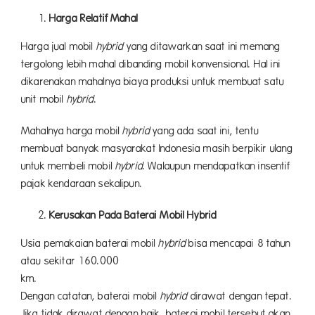
Harga Relatif Mahal
Harga jual mobil
hybrid
yang ditawarkan saat ini memang
tergolong lebih mahal dibanding mobil konvensional. Hal ini
dikarenakan mahalnya biaya produksi untuk membuat satu
unit mobil
hybrid
.
Mahalnya harga mobil
hybrid
yang ada saat ini, tentu
membuat banyak masyarakat Indonesia masih berpikir ulang
untuk membeli mobil
hybrid
. Walaupun mendapatkan insentif
pajak kendaraan sekalipun.
Kerusakan Pada Baterai Mobil Hybrid
Usia pemakaian baterai mobil
hybrid
bisa mencapai 8 tahun
atau sekitar 160.000
km
Dengan catatan, baterai mobil
hybrid
dirawat dengan tepat.
Jika tidak dirawat dengan baik, baterai mobil tersebut akan