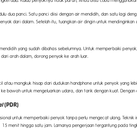
ngkel dulu. Kalau penyoknya tidak parah, Anda bisa coba menggunakan
u dua panci. Satu panci diisi dengan air mendidih, dan satu lagi deng
enyok dari dalam. Setelah itu, tuangkan air dingin untuk mendinginka
 air mendidih yang sudah dibahas sebelumnya. Untuk memperbaiki pen
, dari arah dalam, dorong penyok ke arah luar.
cil atau mangkuk hisap dari dudukan handphone untuk penyok yang lebi
ke bawah untuk mengeluarkan udara, dan tarik dengan kuat. Dengan ca
al
(PDR)
sional untuk memperbaiki penyok tanpa perlu mengecat ulang. Teknik 
5 menit hingga satu jam. Lamanya pengerjaan tergantung pada tingk