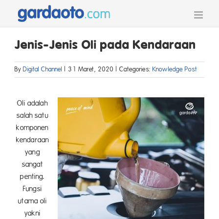
Skip
to
content
Jenis-Jenis Oli pada Kendaraan
By
Digital Channel
|
31 Maret, 2020
|
Categories:
Knowledge Post
Oli adalah
salah satu
komponen
kendaraan
yang
sangat
penting.
Fungsi
utama oli
yakni