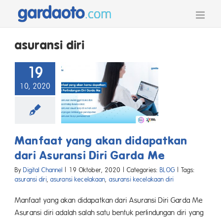
Skip
to
content
asuransi diri
19
10, 2020
Manfaat yang akan didapatkan
dari Asuransi Diri Garda Me
By
Digital Channel
|
19 Oktober, 2020
|
Categories:
BLOG
|
Tags:
asuransi diri
,
asuransi kecelakaan
,
asuransi kecelakaan diri
Manfaat yang akan didapatkan dari Asuransi Diri Garda Me
Asuransi diri adalah salah satu bentuk perlindungan diri yang