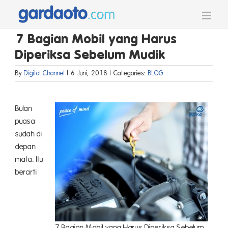
Skip
to
content
7 Bagian Mobil yang Harus
Diperiksa Sebelum Mudik
By
Digital Channel
|
6 Juni, 2018
|
Categories:
BLOG
Bulan
puasa
sudah di
depan
mata. Itu
berarti
7 Bagian Mobil yang Harus Diperiksa Sebelum