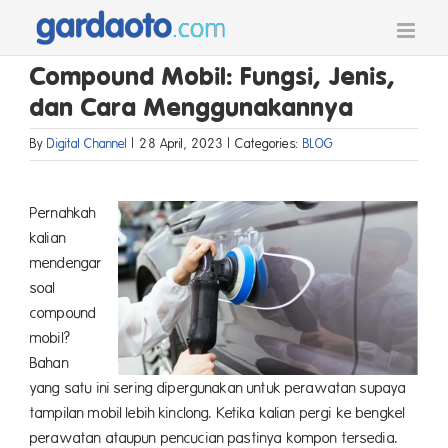
Skip
to
content
Compound Mobil: Fungsi, Jenis,
dan Cara Menggunakannya
By
Digital Channel
|
28 April, 2023
|
Categories:
BLOG
Pernahkah
kalian
mendengar
soal
compound
mobil?
Bahan
yang satu ini sering dipergunakan untuk perawatan supaya
tampilan mobil lebih kinclong. Ketika kalian pergi ke bengkel
perawatan ataupun pencucian pastinya kompon tersedia.